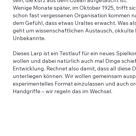
sein, die kurz aus dem Ozean aufgetaucht ist.
Wenige Monate später, im Oktober 1925, trifft s
schon fast vergessenen Organisation kommen na
dem Gefühl, dass etwas Uraltes erwacht. Was als 
geht um wissenschaftlichen Austausch, okkulte H
Unbekannte.
Dieses Larp ist ein Testlauf für ein neues Spiel
wollen und dabei natürlich auch mal Dinge schi
Entwicklung. Rechnet also damit, dass all diese
unterliegen können. Wir wollen gemeinsam auspro
experimentelles Format einzulassen und auch or
Handgriffe – wir regeln das im Wechsel.